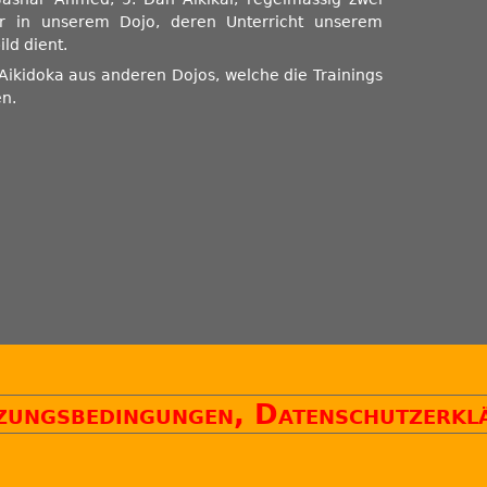
r in unserem Dojo, deren Unterricht unserem
ld dient.
 Aikidoka aus anderen Dojos, welche die Trainings
n.
ungsbedingungen, Datenschutzerklä