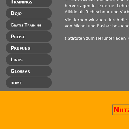
Trainings
hervorragende externe Lehre
Aikido als Richtschnur und Vorbi
Dojo
Viel lernen wir auch durch die
Gratis-Training
von Michel und Bashar besuche
Preise
(
Statuten zum Herunterladen
)
Prüfung
Links
Glossar
home
Nutz